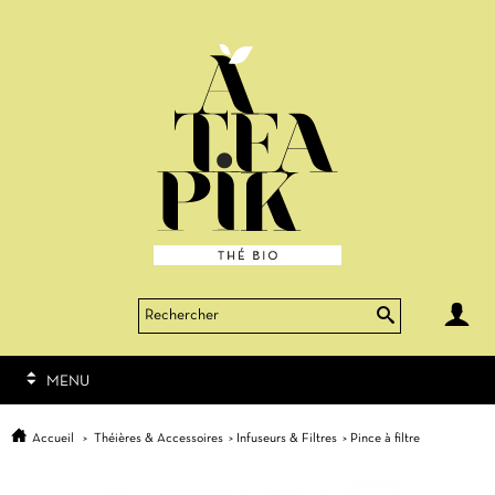

MENU
Accueil
>
Théières & Accessoires
>
Infuseurs & Filtres
>
Pince à filtre